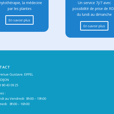
hytothérapie, la médecine
Un service 7j/7 avec
par les plantes
possibilité de prise de R
du lundi au dimanche
En savoir plus
En savoir plus
TACT
venue Gustave. EIFFEL
 DIJON
03 80 43 09 25
es :
ndi au Vendredi: 8h00 – 19h00
medi: 8h00 – 16h00