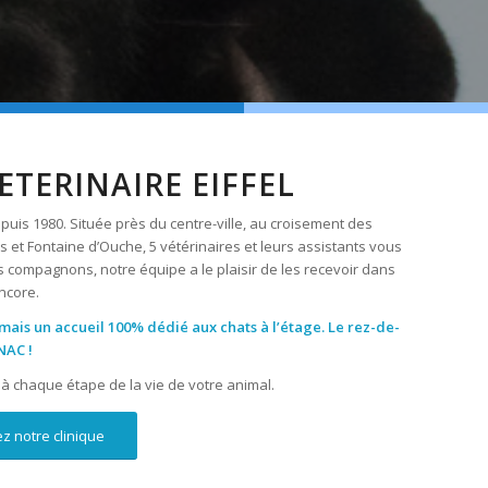
ETERINAIRE EIFFEL
puis 1980. Située près du centre-ville, au croisement des
 et Fontaine d’Ouche, 5 vétérinaires et leurs assistants vous
s compagnons, notre équipe a le plaisir de les recevoir dans
ncore.
mais un accueil 100% dédié aux chats à l’étage. Le rez-de-
NAC !
chaque étape de la vie de votre animal.
ez notre clinique