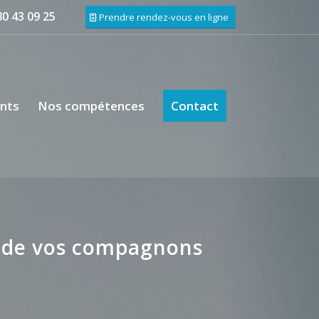
80 43 09 25
Prendre rendez-vous en ligne
nts
Nos compétences
Contact
l
re de vos compagnons