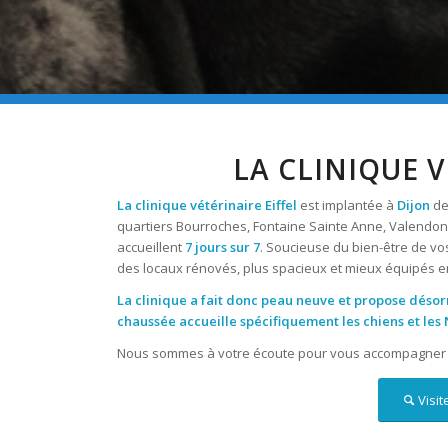
LA CLINIQUE V
La clinique vétérinaire Eiffel
est implantée à
Dijon
de
quartiers Bourroches, Fontaine Sainte Anne, Valendons
accueillent
7 jours sur 7
. Soucieuse du bien-être de vo
des locaux rénovés, plus spacieux et mieux équipés e
La clinique a fait donc peau neuve et propose désor
chaussée accueille spécifiquement les chiens et les 
Nous sommes à votre écoute pour vous accompagner à 
Visit