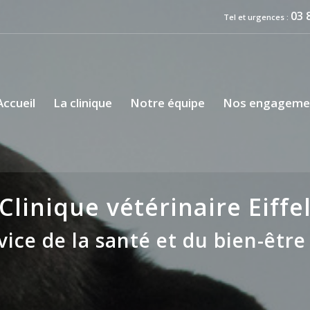
03 
Tel et urgences :
Accueil
La clinique
Notre équipe
Nos engageme
Clinique vétérinaire Eiffe
vice de la santé et du bien-êt